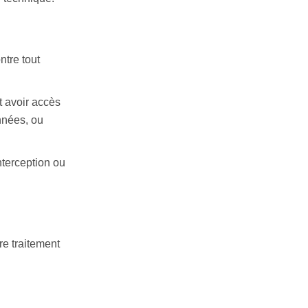
tre tout
t avoir accès
nnées, ou
nterception ou
re traitement