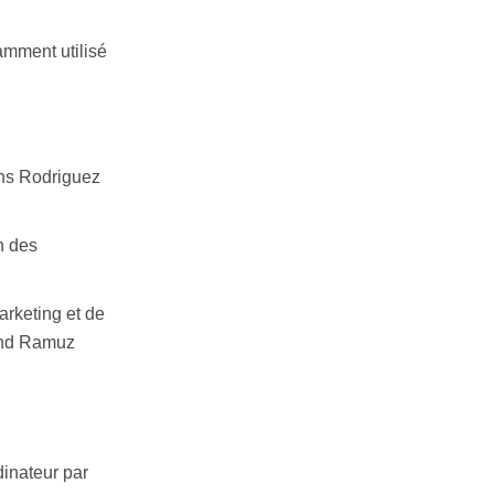
amment utilisé
ens Rodriguez
n des
arketing et de
nand Ramuz
dinateur par