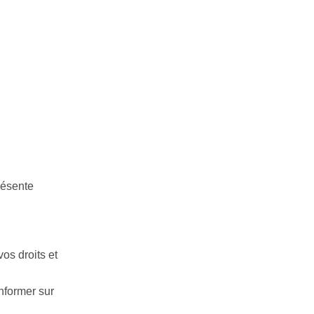
résente
os droits et
nformer sur