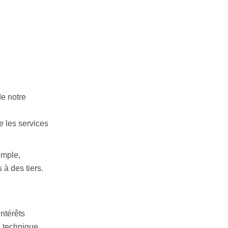
de notre
e les services
emple,
à des tiers.
ntérêts
 technique.