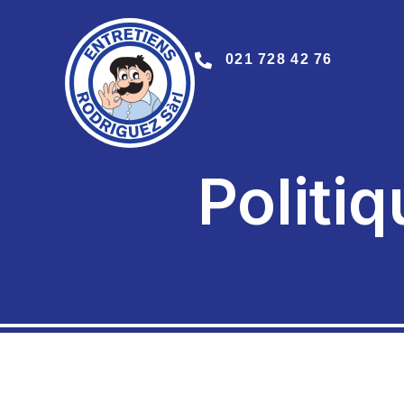
021 728 42 76
Politiq